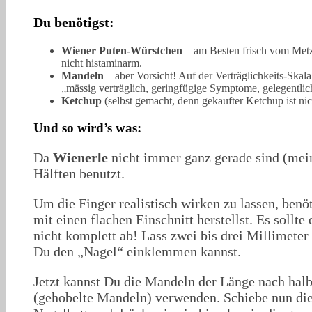
Du benötigst:
Wiener Puten-Würstchen
– am Besten frisch vom Metzg
nicht histaminarm.
Mandeln
– aber Vorsicht! Auf der Verträglichkeits-Skal
„mässig verträglich, geringfügige Symptome, gelegentlic
Ketchup
(selbst gemacht, denn gekaufter Ketchup ist ni
Und so wird’s was:
Da
Wienerle
nicht immer ganz gerade sind (mein
Hälften benutzt.
Um die Finger realistisch wirken zu lassen, benö
mit einen flachen Einschnitt herstellst. Es sollt
nicht komplett ab! Lass zwei bis drei Millimeter
Du den „Nagel“ einklemmen kannst.
Jetzt kannst Du die Mandeln der Länge nach halb
(gehobelte Mandeln) verwenden. Schiebe nun die