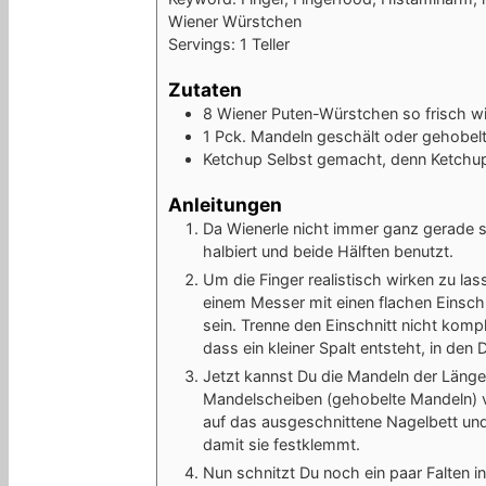
Wiener Würstchen
Servings:
1
Teller
Zutaten
8
Wiener Puten-Würstchen
so frisch w
1
Pck.
Mandeln
geschält oder gehobel
Ketchup
Selbst gemacht, denn Ketchup 
Anleitungen
Da Wienerle nicht immer ganz gerade s
halbiert und beide Hälften benutzt.
Um die Finger realistisch wirken zu las
einem Messer mit einen flachen Einschni
sein. Trenne den Einschnitt nicht kompl
dass ein kleiner Spalt entsteht, in de
Jetzt kannst Du die Mandeln der Länge 
Mandelscheiben (gehobelte Mandeln) v
auf das ausgeschnittene Nagelbett und 
damit sie festklemmt.
Nun schnitzt Du noch ein paar Falten in 