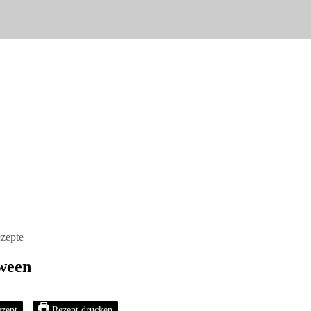
zepte
ween
zept
Rezept drucken