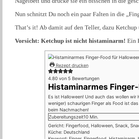
Nagelbett und drücke sie ein bisschen in die gesc
Nun schnitzt Du noch ein paar Falten in die „Fing
That’s it! Ab damit auf den Teller, dazu Ketchup
Vorsicht: Ketchup ist nicht histaminarm!
Ein 
Rezept drucken
4.80
von
5
Bewertungen
Histaminarmes Finger-
Es ist Halloween! Und auch das wollen wir 
weniger) schaurigen Finger als Food ist das
beim Nachmachen!
Minuten
Zubereitungszeit
10
Min.
Gericht:
Fingerfood, Halloween, Snack, Sna
Küche:
Deutschland
Keyword:
Finger, Fingerfood, Histaminarm,