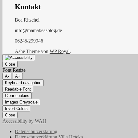
Kontakt
Bea Ritschel
info@mamabeasblog.de
06245/299946
Ashe Theme von
WP Royal
.
Close
Font Resize
A-
A+
Keyboard navigation
Readable Font
Clear cookies
Images Greyscale
Invert Colors
Close
Accessibility by WAH
Datenschutzerklärung
Datenschutzerklärung Villa Heteka