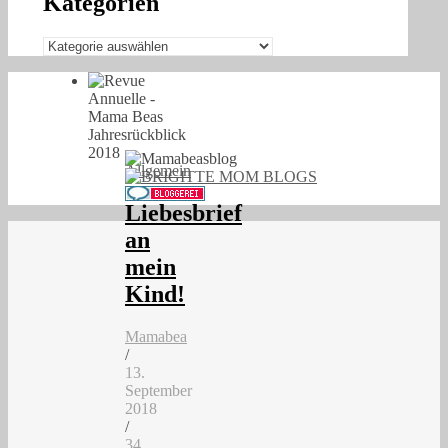
Kategorien
Kategorien
Allgemein
Liebesbrief
an
mein
Kind!
Mamabea
/
13.
September
2018
/
34