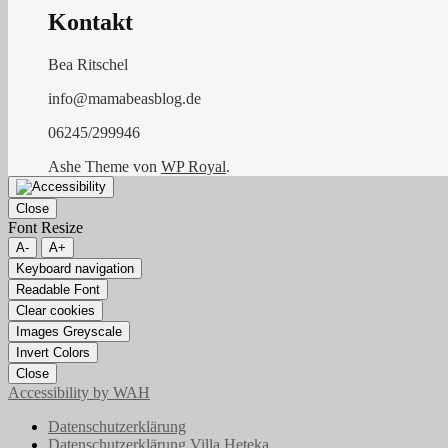
Kontakt
Bea Ritschel
info@mamabeasblog.de
06245/299946
Ashe Theme von
WP Royal
.
Close
Font Resize
A-
A+
Keyboard navigation
Readable Font
Clear cookies
Images Greyscale
Invert Colors
Close
Accessibility by WAH
Datenschutzerklärung
Datenschutzerklärung Villa Heteka