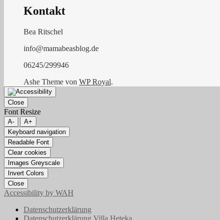
Kontakt
Bea Ritschel
info@mamabeasblog.de
06245/299946
Ashe Theme von
WP Royal
.
Close
Font Resize
A-
A+
Keyboard navigation
Readable Font
Clear cookies
Images Greyscale
Invert Colors
Close
Accessibility by WAH
Datenschutzerklärung
Datenschutzerklärung Villa Heteka